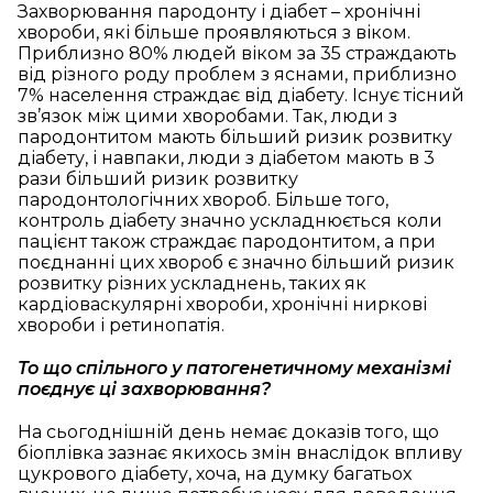
Захворювання пародонту і діабет – хронічні
хвороби, які більше проявляються з віком.
Приблизно 80% людей віком за 35 страждають
від різного роду проблем з яснами, приблизно
7% населення страждає від діабету. Існує тісний
зв’язок між цими хворобами. Так, люди з
пародонтитом мають більший ризик розвитку
діабету, і навпаки, люди з діабетом мають в 3
рази більший ризик розвитку
пародонтологічних хвороб. Більше того,
контроль діабету значно ускладнюється коли
пацієнт також страждає пародонтитом, а при
поєднанні цих хвороб є значно більший ризик
розвитку різних ускладнень, таких як
кардіоваскулярні хвороби, хронічні ниркові
хвороби і ретинопатія.
То що спільного у патогенетичному механізмі
поєднує ці захворювання?
На сьогоднішній день немає доказів того, що
біоплівка зазнає якихось змін внаслідок впливу
цукрового діабету, хоча, на думку багатьох