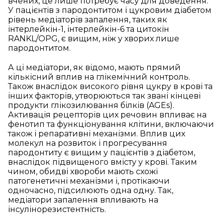
вчених, це лише потребує часу для доведення.
У пацієнтів з пародонтитом і цукровим діабетом
рівень медіаторів запалення, таких як
інтерлейкін-1, інтерлейкін-6 та цитокін
RANKL/OPG, є вищим, ніж у хворих лише
пародонтитом.
А ці медіатори, як відомо, мають прямий
кількісний вплив на глікемічний контроль.
Також внаслідок високого рівня цукру в крові та
інших факторів, утворюються так звані кінцеві
продукти глікозилювання білків (AGEs).
Активація рецепторів цих речовин впливає на
фенотип та функціонування клітини, включаючи
також і репаративні механізми. Вплив цих
молекул на розвиток і прогресування
пародонтиту є вищим у пацієнтів з діабетом,
внаслідок підвищеного вмісту у крові. Таким
чином, обидві хвороби мають схожі
патогенетичні механізми і, протікаючи
одночасно, підсилюють одна одну. Так,
медіатори запалення впливають на
інсулінорезистентність.